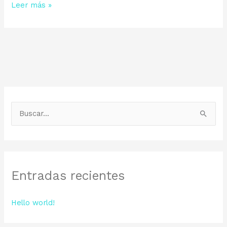
Leer más »
B
u
s
c
Entradas recientes
a
r
Hello world!
p
o